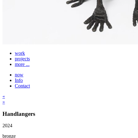
work
projects
more ...
now
Info
Contact
«
»
Handlangers
2024
bronze